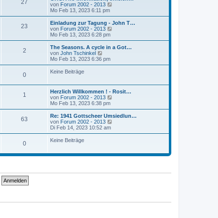
r
27
B
s
N
von
Forum 2002 - 2013
a
e
t
e
Mo Feb 13, 2023 6:11 pm
g
i
e
u
t
r
e
Einladung zur Tagung - John T…
r
23
B
s
N
von
Forum 2002 - 2013
a
e
t
e
Mo Feb 13, 2023 6:28 pm
g
i
e
u
t
r
e
The Seasons. A cycle in a Got…
r
2
B
s
N
von
John Tschinkel
a
e
t
e
Mo Feb 13, 2023 6:36 pm
g
i
e
u
t
r
e
Keine Beiträge
r
0
B
s
a
e
t
g
i
e
Herzlich Willkommen ! - Rosit…
t
r
1
N
von
Forum 2002 - 2013
r
B
e
Mo Feb 13, 2023 6:38 pm
a
e
u
g
i
e
Re: 1941 Gottscheer Umsiedlun…
t
63
s
N
von
Forum 2002 - 2013
r
t
e
Di Feb 14, 2023 10:52 am
a
e
u
g
r
e
Keine Beiträge
0
B
s
e
t
i
e
t
r
r
B
a
e
g
i
t
r
a
g