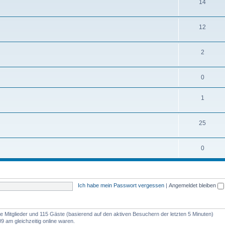
14
12
2
0
1
25
0
Ich habe mein Passwort vergessen
|
Angemeldet bleiben
are Mitglieder und 115 Gäste (basierend auf den aktiven Besuchern der letzten 5 Minuten)
9 am gleichzeitig online waren.