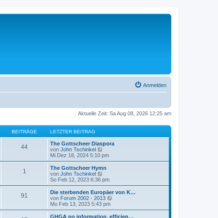
Anmelden
Aktuelle Zeit: Sa Aug 08, 2026 12:25 am
BEITRÄGE
LETZTER BEITRAG
The Gottscheer Diaspora
44
N
von
John Tschinkel
e
Mi Dez 18, 2024 5:10 pm
u
e
The Gottscheer Hymn
1
s
N
von
John Tschinkel
t
e
So Feb 12, 2023 6:36 pm
e
u
r
e
Die sterbenden Europäer von K…
91
B
s
N
von
Forum 2002 - 2013
e
t
e
Mo Feb 13, 2023 5:43 pm
i
e
u
t
r
e
GHGA no information, efficien…