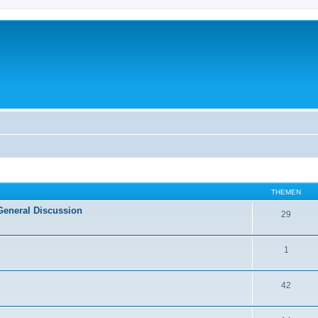
THEMEN
General Discussion
29
1
42