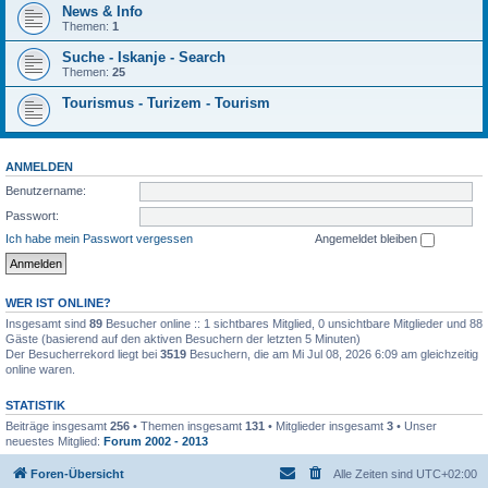
News & Info
Themen:
1
Suche - Iskanje - Search
Themen:
25
Tourismus - Turizem - Tourism
ANMELDEN
Benutzername:
Passwort:
Ich habe mein Passwort vergessen
Angemeldet bleiben
WER IST ONLINE?
Insgesamt sind
89
Besucher online :: 1 sichtbares Mitglied, 0 unsichtbare Mitglieder und 88
Gäste (basierend auf den aktiven Besuchern der letzten 5 Minuten)
Der Besucherrekord liegt bei
3519
Besuchern, die am Mi Jul 08, 2026 6:09 am gleichzeitig
online waren.
STATISTIK
Beiträge insgesamt
256
• Themen insgesamt
131
• Mitglieder insgesamt
3
• Unser
neuestes Mitglied:
Forum 2002 - 2013
Foren-Übersicht
Alle Zeiten sind
UTC+02:00