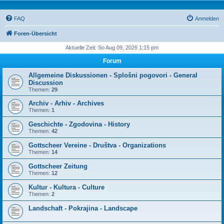
FAQ
Anmelden
Foren-Übersicht
Aktuelle Zeit: So Aug 09, 2026 1:15 pm
Forum
Allgemeine Diskussionen - Splošni pogovori - General
Discussion
Themen:
29
Archiv - Arhiv - Archives
Themen:
1
Geschichte - Zgodovina - History
Themen:
42
Gottscheer Vereine - Društva - Organizations
Themen:
14
Gottscheer Zeitung
Themen:
12
Kultur - Kultura - Culture
Themen:
2
Landschaft - Pokrajina - Landscape