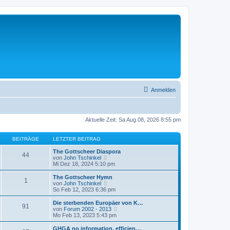
Anmelden
Aktuelle Zeit: Sa Aug 08, 2026 8:55 pm
BEITRÄGE
LETZTER BEITRAG
The Gottscheer Diaspora
44
N
von
John Tschinkel
e
Mi Dez 18, 2024 5:10 pm
u
e
The Gottscheer Hymn
1
s
N
von
John Tschinkel
t
e
So Feb 12, 2023 6:36 pm
e
u
r
e
Die sterbenden Europäer von K…
91
B
s
N
von
Forum 2002 - 2013
e
t
e
Mo Feb 13, 2023 5:43 pm
i
e
u
t
r
e
GHGA no information, efficien…