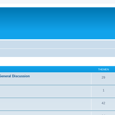
THEMEN
General Discussion
29
1
42