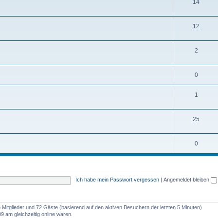
14
12
2
0
1
25
0
Ich habe mein Passwort vergessen
|
Angemeldet bleiben
re Mitglieder und 72 Gäste (basierend auf den aktiven Besuchern der letzten 5 Minuten)
9 am gleichzeitig online waren.