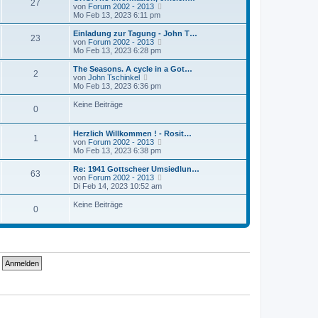
r
27
B
s
N
von
Forum 2002 - 2013
a
e
t
e
Mo Feb 13, 2023 6:11 pm
g
i
e
u
t
r
e
Einladung zur Tagung - John T…
r
23
B
s
N
von
Forum 2002 - 2013
a
e
t
e
Mo Feb 13, 2023 6:28 pm
g
i
e
u
t
r
e
The Seasons. A cycle in a Got…
r
2
B
s
N
von
John Tschinkel
a
e
t
e
Mo Feb 13, 2023 6:36 pm
g
i
e
u
t
r
e
Keine Beiträge
r
0
B
s
a
e
t
g
i
e
Herzlich Willkommen ! - Rosit…
t
r
1
N
von
Forum 2002 - 2013
r
B
e
Mo Feb 13, 2023 6:38 pm
a
e
u
g
i
e
Re: 1941 Gottscheer Umsiedlun…
t
63
s
N
von
Forum 2002 - 2013
r
t
e
Di Feb 14, 2023 10:52 am
a
e
u
g
r
e
Keine Beiträge
0
B
s
e
t
i
e
t
r
r
B
a
e
g
i
t
r
a
g