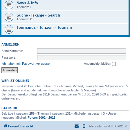
News & Info
Themen:
1
Suche - Iskanje - Search
Themen:
25
Tourismus - Turizem - Tourism
ANMELDEN
Benutzername:
Passwort:
Ich habe mein Passwort vergessen
Angemeldet bleiben
WER IST ONLINE?
Insgesamt sind
78
Besucher online :: 1 sichtbares Mitglied, 0 unsichtbare Mitglieder und 77
Gäste (basierend auf den aktiven Besuchern der letzten 5 Minuten)
Der Besucherrekord liegt bei
3519
Besuchern, die am Mi Jul 08, 2026 6:09 am gleichzeitig
online waren.
STATISTIK
Beiträge insgesamt
256
• Themen insgesamt
131
• Mitglieder insgesamt
3
• Unser
neuestes Mitglied:
Forum 2002 - 2013
Foren-Übersicht
Alle Zeiten sind
UTC+02:00