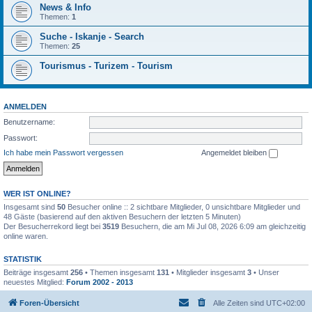
News & Info
Themen:
1
Suche - Iskanje - Search
Themen:
25
Tourismus - Turizem - Tourism
ANMELDEN
Benutzername:
Passwort:
Ich habe mein Passwort vergessen
Angemeldet bleiben
WER IST ONLINE?
Insgesamt sind
50
Besucher online :: 2 sichtbare Mitglieder, 0 unsichtbare Mitglieder und
48 Gäste (basierend auf den aktiven Besuchern der letzten 5 Minuten)
Der Besucherrekord liegt bei
3519
Besuchern, die am Mi Jul 08, 2026 6:09 am gleichzeitig
online waren.
STATISTIK
Beiträge insgesamt
256
• Themen insgesamt
131
• Mitglieder insgesamt
3
• Unser
neuestes Mitglied:
Forum 2002 - 2013
Foren-Übersicht
Alle Zeiten sind
UTC+02:00