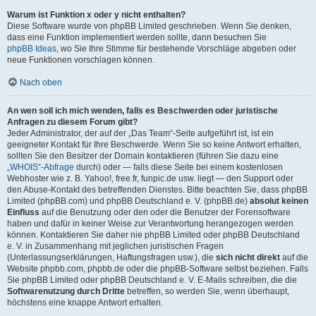
Warum ist Funktion x oder y nicht enthalten?
Diese Software wurde von phpBB Limited geschrieben. Wenn Sie denken,
dass eine Funktion implementiert werden sollte, dann besuchen Sie
phpBB Ideas
, wo Sie Ihre Stimme für bestehende Vorschläge abgeben oder
neue Funktionen vorschlagen können.
Nach oben
An wen soll ich mich wenden, falls es Beschwerden oder juristische
Anfragen zu diesem Forum gibt?
Jeder Administrator, der auf der „Das Team“-Seite aufgeführt ist, ist ein
geeigneter Kontakt für Ihre Beschwerde. Wenn Sie so keine Antwort erhalten,
sollten Sie den Besitzer der Domain kontaktieren (führen Sie dazu eine
„WHOIS“-Abfrage
durch) oder — falls diese Seite bei einem kostenlosen
Webhoster wie z. B. Yahoo!, free.fr, funpic.de usw. liegt — den Support oder
den Abuse-Kontakt des betreffenden Dienstes. Bitte beachten Sie, dass phpBB
Limited (phpBB.com) und phpBB Deutschland e. V. (phpBB.de)
absolut keinen
Einfluss
auf die Benutzung oder den oder die Benutzer der Forensoftware
haben und dafür in keiner Weise zur Verantwortung herangezogen werden
können. Kontaktieren Sie daher nie phpBB Limited oder phpBB Deutschland
e. V. in Zusammenhang mit jeglichen juristischen Fragen
(Unterlassungserklärungen, Haftungsfragen usw.), die
sich nicht direkt
auf die
Website phpbb.com, phpbb.de oder die phpBB-Software selbst beziehen. Falls
Sie phpBB Limited oder phpBB Deutschland e. V. E-Mails schreiben, die die
Softwarenutzung durch Dritte
betreffen, so werden Sie, wenn überhaupt,
höchstens eine knappe Antwort erhalten.