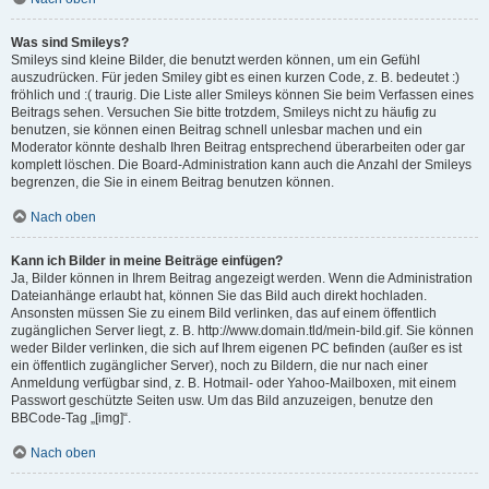
Was sind Smileys?
Smileys sind kleine Bilder, die benutzt werden können, um ein Gefühl
auszudrücken. Für jeden Smiley gibt es einen kurzen Code, z. B. bedeutet :)
fröhlich und :( traurig. Die Liste aller Smileys können Sie beim Verfassen eines
Beitrags sehen. Versuchen Sie bitte trotzdem, Smileys nicht zu häufig zu
benutzen, sie können einen Beitrag schnell unlesbar machen und ein
Moderator könnte deshalb Ihren Beitrag entsprechend überarbeiten oder gar
komplett löschen. Die Board-Administration kann auch die Anzahl der Smileys
begrenzen, die Sie in einem Beitrag benutzen können.
Nach oben
Kann ich Bilder in meine Beiträge einfügen?
Ja, Bilder können in Ihrem Beitrag angezeigt werden. Wenn die Administration
Dateianhänge erlaubt hat, können Sie das Bild auch direkt hochladen.
Ansonsten müssen Sie zu einem Bild verlinken, das auf einem öffentlich
zugänglichen Server liegt, z. B. http://www.domain.tld/mein-bild.gif. Sie können
weder Bilder verlinken, die sich auf Ihrem eigenen PC befinden (außer es ist
ein öffentlich zugänglicher Server), noch zu Bildern, die nur nach einer
Anmeldung verfügbar sind, z. B. Hotmail- oder Yahoo-Mailboxen, mit einem
Passwort geschützte Seiten usw. Um das Bild anzuzeigen, benutze den
BBCode-Tag „[img]“.
Nach oben