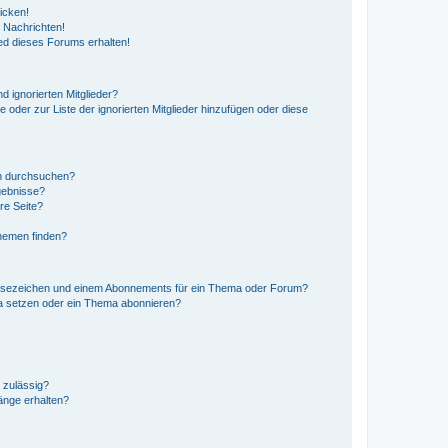
icken!
 Nachrichten!
ed dieses Forums erhalten!
d ignorierten Mitglieder?
e oder zur Liste der ignorierten Mitglieder hinzufügen oder diese
en durchsuchen?
gebnisse?
re Seite?
hemen finden?
esezeichen und einem Abonnements für ein Thema oder Forum?
a setzen oder ein Thema abonnieren?
 zulässig?
hänge erhalten?