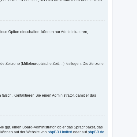
„Persönlichen Bereich“; der Link dazu wird meist oben auf der
iese Option einschalten, können nur Administratoren,
e Zeitzone (Mitteleuropäische Zeit, ...) festlegen. Die Zeitzone
h falsch. Kontaktieren Sie einen Administrator, damit er das
Sie ggf. einen Board-Administrator, ob er das Sprachpaket, das
zu können auf der Website von
phpBB Limited
oder auf
phpBB.de