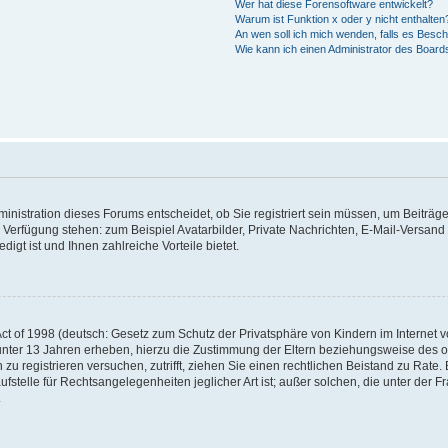
Wer hat diese Forensoftware entwickelt?
Warum ist Funktion x oder y nicht enthalten
An wen soll ich mich wenden, falls es Besc
Wie kann ich einen Administrator des Board
nistration dieses Forums entscheidet, ob Sie registriert sein müssen, um Beiträge z
ur Verfügung stehen: zum Beispiel Avatarbilder, Private Nachrichten, E-Mail-Versand
igt ist und Ihnen zahlreiche Vorteile bietet.
t of 1998 (deutsch: Gesetz zum Schutz der Privatsphäre von Kindern im Internet vo
unter 13 Jahren erheben, hierzu die Zustimmung der Eltern beziehungsweise des o
h zu registrieren versuchen, zutrifft, ziehen Sie einen rechtlichen Beistand zu Rat
stelle für Rechtsangelegenheiten jeglicher Art ist; außer solchen, die unter der 
.