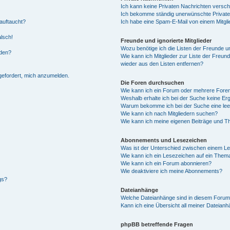
Ich kann keine Privaten Nachrichten versch
Ich bekomme ständig unerwünschte Private
auftaucht?
Ich habe eine Spam-E-Mail von einem Mitgli
alsch!
Freunde und ignorierte Mitglieder
Wozu benötige ich die Listen der Freunde un
rden?
Wie kann ich Mitglieder zur Liste der Freund
wieder aus den Listen entfernen?
fgefordert, mich anzumelden.
Die Foren durchsuchen
Wie kann ich ein Forum oder mehrere For
Weshalb erhalte ich bei der Suche keine Er
Warum bekomme ich bei der Suche eine lee
Wie kann ich nach Mitgliedern suchen?
Wie kann ich meine eigenen Beiträge und T
Abonnements und Lesezeichen
Was ist der Unterschied zwischen einem L
Wie kann ich ein Lesezeichen auf ein Them
Wie kann ich ein Forum abonnieren?
Wie deaktiviere ich meine Abonnements?
gs?
Dateianhänge
Welche Dateianhänge sind in diesem Forum
Kann ich eine Übersicht all meiner Dateian
phpBB betreffende Fragen