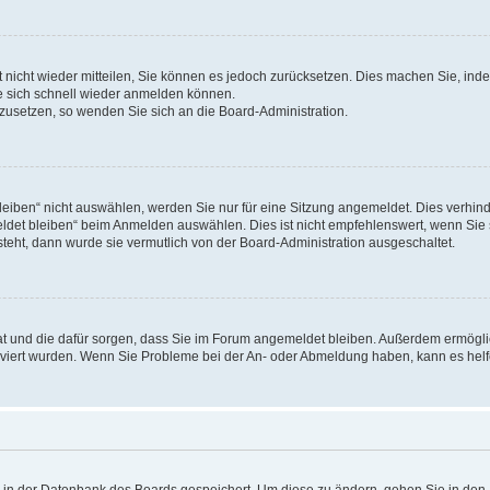
rt nicht wieder mitteilen, Sie können es jedoch zurücksetzen. Dies machen Sie, in
e sich schnell wieder anmelden können.
ckzusetzen, so wenden Sie sich an die Board-Administration.
ben“ nicht auswählen, werden Sie nur für eine Sitzung angemeldet. Dies verhinde
et bleiben“ beim Anmelden auswählen. Dies ist nicht empfehlenswert, wenn Sie s
steht, dann wurde sie vermutlich von der Board-Administration ausgeschaltet.
 hat und die dafür sorgen, dass Sie im Forum angemeldet bleiben. Außerdem ermögl
ktiviert wurden. Wenn Sie Probleme bei der An- oder Abmeldung haben, kann es hel