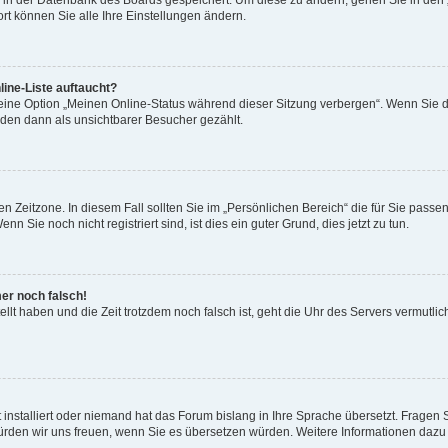
en in der Datenbank des Boards gespeichert. Um diese zu ändern, gehen Sie in den 
rt können Sie alle Ihre Einstellungen ändern.
ine-Liste auftaucht?
 eine Option „Meinen Online-Status während dieser Sitzung verbergen“. Wenn Sie d
rden dann als unsichtbarer Besucher gezählt.
n Zeitzone. In diesem Fall sollten Sie im „Persönlichen Bereich“ die für Sie passend
 Sie noch nicht registriert sind, ist dies ein guter Grund, dies jetzt zu tun.
mer noch falsch!
ellt haben und die Zeit trotzdem noch falsch ist, geht die Uhr des Servers vermutlic
 installiert oder niemand hat das Forum bislang in Ihre Sprache übersetzt. Fragen 
t, würden wir uns freuen, wenn Sie es übersetzen würden. Weitere Informationen da