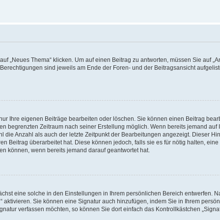
f „Neues Thema“ klicken. Um auf einen Beitrag zu antworten, müssen Sie auf „Ant
e Berechtigungen sind jeweils am Ende der Foren- und der Beitragsansicht aufgeliste
nur Ihre eigenen Beiträge bearbeiten oder löschen. Sie können einen Beitrag bear
nen begrenzten Zeitraum nach seiner Erstellung möglich. Wenn bereits jemand auf Ih
 die Anzahl als auch der letzte Zeitpunkt der Bearbeitungen angezeigt. Dieser Hi
 Beitrag überarbeitet hat. Diese können jedoch, falls sie es für nötig halten, eine 
hen können, wenn bereits jemand darauf geantwortet hat.
hst eine solche in den Einstellungen in Ihrem persönlichen Bereich entwerfen. Na
 aktivieren. Sie können eine Signatur auch hinzufügen, indem Sie in Ihrem persö
gnatur verfassen möchten, so können Sie dort einfach das Kontrollkästchen „Signa