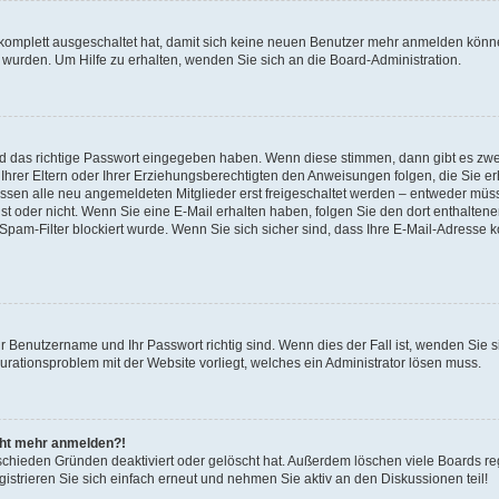
 komplett ausgeschaltet hat, damit sich keine neuen Benutzer mehr anmelden könne
 wurden. Um Hilfe zu erhalten, wenden Sie sich an die Board-Administration.
nd das richtige Passwort eingegeben haben. Wenn diese stimmen, dann gibt es zw
Ihrer Eltern oder Ihrer Erziehungsberechtigten den Anweisungen folgen, die Sie erh
üssen alle neu angemeldeten Mitglieder erst freigeschaltet werden – entweder müsse
 ist oder nicht. Wenn Sie eine E-Mail erhalten haben, folgen Sie den dort enthalte
pam-Filter blockiert wurde. Wenn Sie sich sicher sind, dass Ihre E-Mail-Adresse 
hr Benutzername und Ihr Passwort richtig sind. Wenn dies der Fall ist, wenden Sie
gurationsproblem mit der Website vorliegt, welches ein Administrator lösen muss.
icht mehr anmelden?!
schieden Gründen deaktiviert oder gelöscht hat. Außerdem löschen viele Boards reg
strieren Sie sich einfach erneut und nehmen Sie aktiv an den Diskussionen teil!