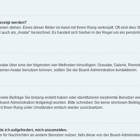
gezeigt werden?
men stehen. Eines dieser Bilder ist meist mit Ihrem Rang verknüpft: Oft sind dies S
auch als „Avatar“ bezeichnet. Es handelt sich hierbei in der Regel um ein persönl
 Avatar über eine der folgenden vier Methoden hinzufügen: Gravatar, Galerie, Rem
inen Avatar benutzen können, sollten Sie die Board-Administration kontaktieren.
iele Beiträge Sie bislang erstellt haben oder identifizieren bestimmte Benutzer
 Board-Administration festgelegt wurden. Bitte schreiben Sie keine sinnlosen Beit
wird Ihren Rang unter Umständen einfach wieder zurücksetzen.
rde ich aufgefordert, mich anzumelden.
ion für Nachrichten an andere Benutzer nutzen, falls diese von der Board-Administ