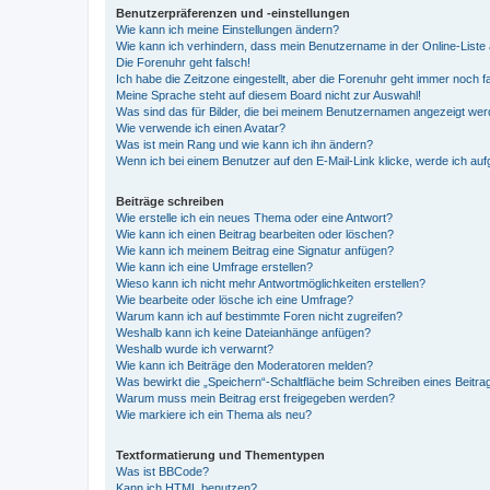
Benutzerpräferenzen und -einstellungen
Wie kann ich meine Einstellungen ändern?
Wie kann ich verhindern, dass mein Benutzername in der Online-Liste 
Die Forenuhr geht falsch!
Ich habe die Zeitzone eingestellt, aber die Forenuhr geht immer noch f
Meine Sprache steht auf diesem Board nicht zur Auswahl!
Was sind das für Bilder, die bei meinem Benutzernamen angezeigt we
Wie verwende ich einen Avatar?
Was ist mein Rang und wie kann ich ihn ändern?
Wenn ich bei einem Benutzer auf den E-Mail-Link klicke, werde ich au
Beiträge schreiben
Wie erstelle ich ein neues Thema oder eine Antwort?
Wie kann ich einen Beitrag bearbeiten oder löschen?
Wie kann ich meinem Beitrag eine Signatur anfügen?
Wie kann ich eine Umfrage erstellen?
Wieso kann ich nicht mehr Antwortmöglichkeiten erstellen?
Wie bearbeite oder lösche ich eine Umfrage?
Warum kann ich auf bestimmte Foren nicht zugreifen?
Weshalb kann ich keine Dateianhänge anfügen?
Weshalb wurde ich verwarnt?
Wie kann ich Beiträge den Moderatoren melden?
Was bewirkt die „Speichern“-Schaltfläche beim Schreiben eines Beitra
Warum muss mein Beitrag erst freigegeben werden?
Wie markiere ich ein Thema als neu?
Textformatierung und Thementypen
Was ist BBCode?
Kann ich HTML benutzen?