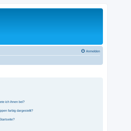
Anmelden
ete ich ihnen bei?
en farbig dargestellt?
tartseite?