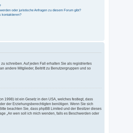
?
hwerden oder juristische Anfragen zu diesem Forum gibt?
s kontaktieren?
u schreiben. Auf jeden Fall erhalten Sie als registriertes
 an andere Mitglieder, Beitritt zu Benutzergruppen und so
n 1998) ist ein Gesetz in den USA, welches festlegt, dass
der der Erziehungsberechtigten benötigen. Wenn Sie sich
e. Bitte beachten Sie, dass phpBB Limited und der Besitzer dieses
Frage „An wen soll ich mich wenden, falls es Beschwerden oder