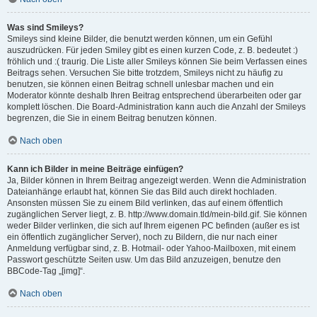
Was sind Smileys?
Smileys sind kleine Bilder, die benutzt werden können, um ein Gefühl
auszudrücken. Für jeden Smiley gibt es einen kurzen Code, z. B. bedeutet :)
fröhlich und :( traurig. Die Liste aller Smileys können Sie beim Verfassen eines
Beitrags sehen. Versuchen Sie bitte trotzdem, Smileys nicht zu häufig zu
benutzen, sie können einen Beitrag schnell unlesbar machen und ein
Moderator könnte deshalb Ihren Beitrag entsprechend überarbeiten oder gar
komplett löschen. Die Board-Administration kann auch die Anzahl der Smileys
begrenzen, die Sie in einem Beitrag benutzen können.
Nach oben
Kann ich Bilder in meine Beiträge einfügen?
Ja, Bilder können in Ihrem Beitrag angezeigt werden. Wenn die Administration
Dateianhänge erlaubt hat, können Sie das Bild auch direkt hochladen.
Ansonsten müssen Sie zu einem Bild verlinken, das auf einem öffentlich
zugänglichen Server liegt, z. B. http://www.domain.tld/mein-bild.gif. Sie können
weder Bilder verlinken, die sich auf Ihrem eigenen PC befinden (außer es ist
ein öffentlich zugänglicher Server), noch zu Bildern, die nur nach einer
Anmeldung verfügbar sind, z. B. Hotmail- oder Yahoo-Mailboxen, mit einem
Passwort geschützte Seiten usw. Um das Bild anzuzeigen, benutze den
BBCode-Tag „[img]“.
Nach oben