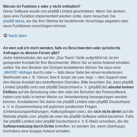
Warum ist Funktion x oder y nicht enthalten?
Diese Software wurde von phpBB Limited geschrieben. Wenn Sie denken,
dass eine Funktion implementiert werden sollte, dann besuchen Sie
phpBB Ideas
, wo Sie Ihre Stimme für bestehende Vorschläge abgeben oder
neue Funktionen vorschlagen können.
Nach oben
An wen soll ich mich wenden, falls es Beschwerden oder juristische
Anfragen zu diesem Forum gibt?
Jeder Administrator, der auf der „Das Team“-Seite aufgeführt ist, ist ein
geeigneter Kontakt für Ihre Beschwerde. Wenn Sie so keine Antwort erhalten,
sollten Sie den Besitzer der Domain kontaktieren (führen Sie dazu eine
„WHOIS“-Abfrage
durch) oder — falls diese Seite bei einem kostenlosen
Webhoster wie z. B. Yahoo!, free.fr, funpic.de usw. liegt — den Support oder
den Abuse-Kontakt des betreffenden Dienstes. Bitte beachten Sie, dass phpBB
Limited (phpBB.com) und phpBB Deutschland e. V. (phpBB.de)
absolut keinen
Einfluss
auf die Benutzung oder den oder die Benutzer der Forensoftware
haben und dafür in keiner Weise zur Verantwortung herangezogen werden
können. Kontaktieren Sie daher nie phpBB Limited oder phpBB Deutschland
e. V. in Zusammenhang mit jeglichen juristischen Fragen
(Unterlassungserklärungen, Haftungsfragen usw.), die
sich nicht direkt
auf die
Website phpbb.com, phpbb.de oder die phpBB-Software selbst beziehen. Falls
Sie phpBB Limited oder phpBB Deutschland e. V. E-Mails schreiben, die die
Softwarenutzung durch Dritte
betreffen, so werden Sie, wenn überhaupt,
höchstens eine knappe Antwort erhalten.