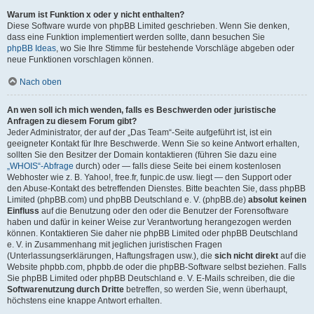
Warum ist Funktion x oder y nicht enthalten?
Diese Software wurde von phpBB Limited geschrieben. Wenn Sie denken,
dass eine Funktion implementiert werden sollte, dann besuchen Sie
phpBB Ideas
, wo Sie Ihre Stimme für bestehende Vorschläge abgeben oder
neue Funktionen vorschlagen können.
Nach oben
An wen soll ich mich wenden, falls es Beschwerden oder juristische
Anfragen zu diesem Forum gibt?
Jeder Administrator, der auf der „Das Team“-Seite aufgeführt ist, ist ein
geeigneter Kontakt für Ihre Beschwerde. Wenn Sie so keine Antwort erhalten,
sollten Sie den Besitzer der Domain kontaktieren (führen Sie dazu eine
„WHOIS“-Abfrage
durch) oder — falls diese Seite bei einem kostenlosen
Webhoster wie z. B. Yahoo!, free.fr, funpic.de usw. liegt — den Support oder
den Abuse-Kontakt des betreffenden Dienstes. Bitte beachten Sie, dass phpBB
Limited (phpBB.com) und phpBB Deutschland e. V. (phpBB.de)
absolut keinen
Einfluss
auf die Benutzung oder den oder die Benutzer der Forensoftware
haben und dafür in keiner Weise zur Verantwortung herangezogen werden
können. Kontaktieren Sie daher nie phpBB Limited oder phpBB Deutschland
e. V. in Zusammenhang mit jeglichen juristischen Fragen
(Unterlassungserklärungen, Haftungsfragen usw.), die
sich nicht direkt
auf die
Website phpbb.com, phpbb.de oder die phpBB-Software selbst beziehen. Falls
Sie phpBB Limited oder phpBB Deutschland e. V. E-Mails schreiben, die die
Softwarenutzung durch Dritte
betreffen, so werden Sie, wenn überhaupt,
höchstens eine knappe Antwort erhalten.