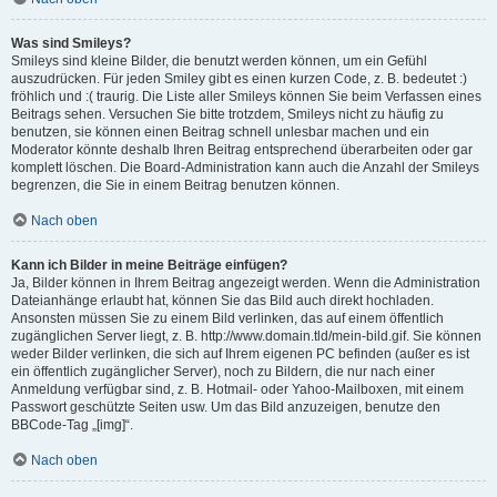
Was sind Smileys?
Smileys sind kleine Bilder, die benutzt werden können, um ein Gefühl
auszudrücken. Für jeden Smiley gibt es einen kurzen Code, z. B. bedeutet :)
fröhlich und :( traurig. Die Liste aller Smileys können Sie beim Verfassen eines
Beitrags sehen. Versuchen Sie bitte trotzdem, Smileys nicht zu häufig zu
benutzen, sie können einen Beitrag schnell unlesbar machen und ein
Moderator könnte deshalb Ihren Beitrag entsprechend überarbeiten oder gar
komplett löschen. Die Board-Administration kann auch die Anzahl der Smileys
begrenzen, die Sie in einem Beitrag benutzen können.
Nach oben
Kann ich Bilder in meine Beiträge einfügen?
Ja, Bilder können in Ihrem Beitrag angezeigt werden. Wenn die Administration
Dateianhänge erlaubt hat, können Sie das Bild auch direkt hochladen.
Ansonsten müssen Sie zu einem Bild verlinken, das auf einem öffentlich
zugänglichen Server liegt, z. B. http://www.domain.tld/mein-bild.gif. Sie können
weder Bilder verlinken, die sich auf Ihrem eigenen PC befinden (außer es ist
ein öffentlich zugänglicher Server), noch zu Bildern, die nur nach einer
Anmeldung verfügbar sind, z. B. Hotmail- oder Yahoo-Mailboxen, mit einem
Passwort geschützte Seiten usw. Um das Bild anzuzeigen, benutze den
BBCode-Tag „[img]“.
Nach oben