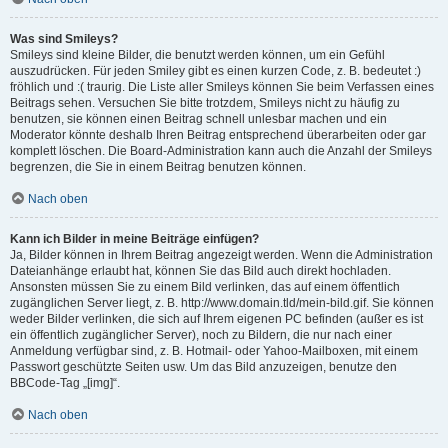
Was sind Smileys?
Smileys sind kleine Bilder, die benutzt werden können, um ein Gefühl
auszudrücken. Für jeden Smiley gibt es einen kurzen Code, z. B. bedeutet :)
fröhlich und :( traurig. Die Liste aller Smileys können Sie beim Verfassen eines
Beitrags sehen. Versuchen Sie bitte trotzdem, Smileys nicht zu häufig zu
benutzen, sie können einen Beitrag schnell unlesbar machen und ein
Moderator könnte deshalb Ihren Beitrag entsprechend überarbeiten oder gar
komplett löschen. Die Board-Administration kann auch die Anzahl der Smileys
begrenzen, die Sie in einem Beitrag benutzen können.
Nach oben
Kann ich Bilder in meine Beiträge einfügen?
Ja, Bilder können in Ihrem Beitrag angezeigt werden. Wenn die Administration
Dateianhänge erlaubt hat, können Sie das Bild auch direkt hochladen.
Ansonsten müssen Sie zu einem Bild verlinken, das auf einem öffentlich
zugänglichen Server liegt, z. B. http://www.domain.tld/mein-bild.gif. Sie können
weder Bilder verlinken, die sich auf Ihrem eigenen PC befinden (außer es ist
ein öffentlich zugänglicher Server), noch zu Bildern, die nur nach einer
Anmeldung verfügbar sind, z. B. Hotmail- oder Yahoo-Mailboxen, mit einem
Passwort geschützte Seiten usw. Um das Bild anzuzeigen, benutze den
BBCode-Tag „[img]“.
Nach oben