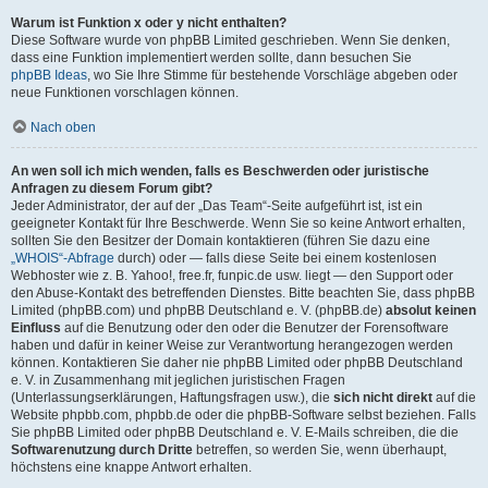
Warum ist Funktion x oder y nicht enthalten?
Diese Software wurde von phpBB Limited geschrieben. Wenn Sie denken,
dass eine Funktion implementiert werden sollte, dann besuchen Sie
phpBB Ideas
, wo Sie Ihre Stimme für bestehende Vorschläge abgeben oder
neue Funktionen vorschlagen können.
Nach oben
An wen soll ich mich wenden, falls es Beschwerden oder juristische
Anfragen zu diesem Forum gibt?
Jeder Administrator, der auf der „Das Team“-Seite aufgeführt ist, ist ein
geeigneter Kontakt für Ihre Beschwerde. Wenn Sie so keine Antwort erhalten,
sollten Sie den Besitzer der Domain kontaktieren (führen Sie dazu eine
„WHOIS“-Abfrage
durch) oder — falls diese Seite bei einem kostenlosen
Webhoster wie z. B. Yahoo!, free.fr, funpic.de usw. liegt — den Support oder
den Abuse-Kontakt des betreffenden Dienstes. Bitte beachten Sie, dass phpBB
Limited (phpBB.com) und phpBB Deutschland e. V. (phpBB.de)
absolut keinen
Einfluss
auf die Benutzung oder den oder die Benutzer der Forensoftware
haben und dafür in keiner Weise zur Verantwortung herangezogen werden
können. Kontaktieren Sie daher nie phpBB Limited oder phpBB Deutschland
e. V. in Zusammenhang mit jeglichen juristischen Fragen
(Unterlassungserklärungen, Haftungsfragen usw.), die
sich nicht direkt
auf die
Website phpbb.com, phpbb.de oder die phpBB-Software selbst beziehen. Falls
Sie phpBB Limited oder phpBB Deutschland e. V. E-Mails schreiben, die die
Softwarenutzung durch Dritte
betreffen, so werden Sie, wenn überhaupt,
höchstens eine knappe Antwort erhalten.