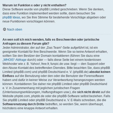
Warum ist Funktion x oder y nicht enthalten?
Diese Software wurde von phpBB Limited geschrieben. Wenn Sie denken,
dass eine Funktion implementiert werden sollte, dann besuchen Sie
phpBB Ideas
, wo Sie Ihre Stimme für bestehende Vorschläge abgeben oder
neue Funktionen vorschlagen können.
Nach oben
An wen soll ich mich wenden, falls es Beschwerden oder juristische
Anfragen zu diesem Forum gibt?
Jeder Administrator, der auf der „Das Team“-Seite aufgeführt ist, ist ein
geeigneter Kontakt für Ihre Beschwerde. Wenn Sie so keine Antwort erhalten,
sollten Sie den Besitzer der Domain kontaktieren (führen Sie dazu eine
„WHOIS“-Abfrage
durch) oder — falls diese Seite bei einem kostenlosen
Webhoster wie z. B. Yahoo!, free.fr, funpic.de usw. liegt — den Support oder
den Abuse-Kontakt des betreffenden Dienstes. Bitte beachten Sie, dass phpBB
Limited (phpBB.com) und phpBB Deutschland e. V. (phpBB.de)
absolut keinen
Einfluss
auf die Benutzung oder den oder die Benutzer der Forensoftware
haben und dafür in keiner Weise zur Verantwortung herangezogen werden
können. Kontaktieren Sie daher nie phpBB Limited oder phpBB Deutschland
e. V. in Zusammenhang mit jeglichen juristischen Fragen
(Unterlassungserklärungen, Haftungsfragen usw.), die
sich nicht direkt
auf die
Website phpbb.com, phpbb.de oder die phpBB-Software selbst beziehen. Falls
Sie phpBB Limited oder phpBB Deutschland e. V. E-Mails schreiben, die die
Softwarenutzung durch Dritte
betreffen, so werden Sie, wenn überhaupt,
höchstens eine knappe Antwort erhalten.