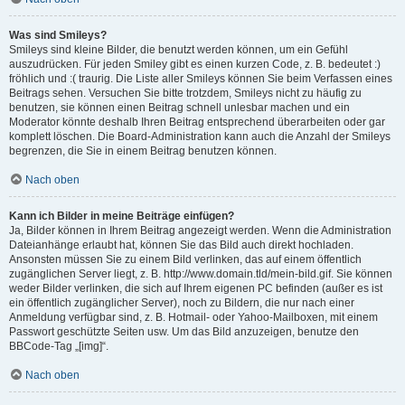
Was sind Smileys?
Smileys sind kleine Bilder, die benutzt werden können, um ein Gefühl
auszudrücken. Für jeden Smiley gibt es einen kurzen Code, z. B. bedeutet :)
fröhlich und :( traurig. Die Liste aller Smileys können Sie beim Verfassen eines
Beitrags sehen. Versuchen Sie bitte trotzdem, Smileys nicht zu häufig zu
benutzen, sie können einen Beitrag schnell unlesbar machen und ein
Moderator könnte deshalb Ihren Beitrag entsprechend überarbeiten oder gar
komplett löschen. Die Board-Administration kann auch die Anzahl der Smileys
begrenzen, die Sie in einem Beitrag benutzen können.
Nach oben
Kann ich Bilder in meine Beiträge einfügen?
Ja, Bilder können in Ihrem Beitrag angezeigt werden. Wenn die Administration
Dateianhänge erlaubt hat, können Sie das Bild auch direkt hochladen.
Ansonsten müssen Sie zu einem Bild verlinken, das auf einem öffentlich
zugänglichen Server liegt, z. B. http://www.domain.tld/mein-bild.gif. Sie können
weder Bilder verlinken, die sich auf Ihrem eigenen PC befinden (außer es ist
ein öffentlich zugänglicher Server), noch zu Bildern, die nur nach einer
Anmeldung verfügbar sind, z. B. Hotmail- oder Yahoo-Mailboxen, mit einem
Passwort geschützte Seiten usw. Um das Bild anzuzeigen, benutze den
BBCode-Tag „[img]“.
Nach oben