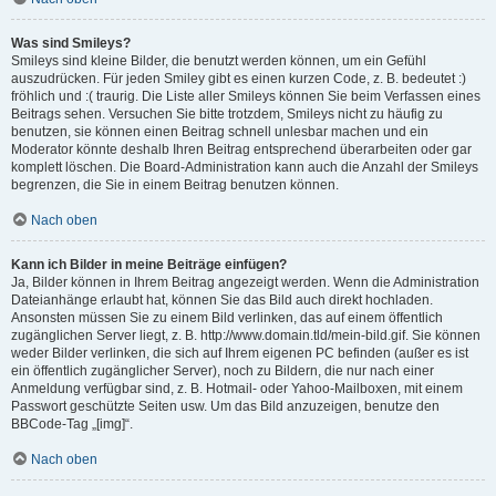
Was sind Smileys?
Smileys sind kleine Bilder, die benutzt werden können, um ein Gefühl
auszudrücken. Für jeden Smiley gibt es einen kurzen Code, z. B. bedeutet :)
fröhlich und :( traurig. Die Liste aller Smileys können Sie beim Verfassen eines
Beitrags sehen. Versuchen Sie bitte trotzdem, Smileys nicht zu häufig zu
benutzen, sie können einen Beitrag schnell unlesbar machen und ein
Moderator könnte deshalb Ihren Beitrag entsprechend überarbeiten oder gar
komplett löschen. Die Board-Administration kann auch die Anzahl der Smileys
begrenzen, die Sie in einem Beitrag benutzen können.
Nach oben
Kann ich Bilder in meine Beiträge einfügen?
Ja, Bilder können in Ihrem Beitrag angezeigt werden. Wenn die Administration
Dateianhänge erlaubt hat, können Sie das Bild auch direkt hochladen.
Ansonsten müssen Sie zu einem Bild verlinken, das auf einem öffentlich
zugänglichen Server liegt, z. B. http://www.domain.tld/mein-bild.gif. Sie können
weder Bilder verlinken, die sich auf Ihrem eigenen PC befinden (außer es ist
ein öffentlich zugänglicher Server), noch zu Bildern, die nur nach einer
Anmeldung verfügbar sind, z. B. Hotmail- oder Yahoo-Mailboxen, mit einem
Passwort geschützte Seiten usw. Um das Bild anzuzeigen, benutze den
BBCode-Tag „[img]“.
Nach oben