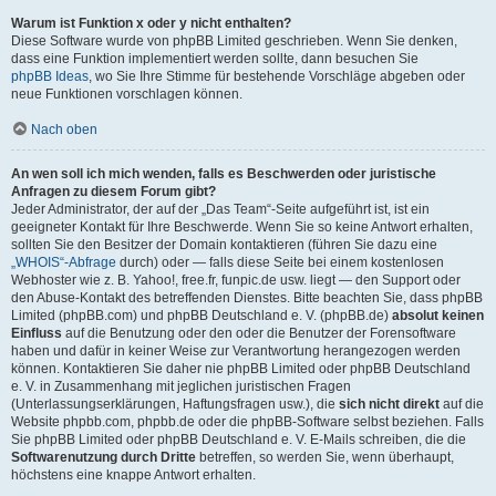
Warum ist Funktion x oder y nicht enthalten?
Diese Software wurde von phpBB Limited geschrieben. Wenn Sie denken,
dass eine Funktion implementiert werden sollte, dann besuchen Sie
phpBB Ideas
, wo Sie Ihre Stimme für bestehende Vorschläge abgeben oder
neue Funktionen vorschlagen können.
Nach oben
An wen soll ich mich wenden, falls es Beschwerden oder juristische
Anfragen zu diesem Forum gibt?
Jeder Administrator, der auf der „Das Team“-Seite aufgeführt ist, ist ein
geeigneter Kontakt für Ihre Beschwerde. Wenn Sie so keine Antwort erhalten,
sollten Sie den Besitzer der Domain kontaktieren (führen Sie dazu eine
„WHOIS“-Abfrage
durch) oder — falls diese Seite bei einem kostenlosen
Webhoster wie z. B. Yahoo!, free.fr, funpic.de usw. liegt — den Support oder
den Abuse-Kontakt des betreffenden Dienstes. Bitte beachten Sie, dass phpBB
Limited (phpBB.com) und phpBB Deutschland e. V. (phpBB.de)
absolut keinen
Einfluss
auf die Benutzung oder den oder die Benutzer der Forensoftware
haben und dafür in keiner Weise zur Verantwortung herangezogen werden
können. Kontaktieren Sie daher nie phpBB Limited oder phpBB Deutschland
e. V. in Zusammenhang mit jeglichen juristischen Fragen
(Unterlassungserklärungen, Haftungsfragen usw.), die
sich nicht direkt
auf die
Website phpbb.com, phpbb.de oder die phpBB-Software selbst beziehen. Falls
Sie phpBB Limited oder phpBB Deutschland e. V. E-Mails schreiben, die die
Softwarenutzung durch Dritte
betreffen, so werden Sie, wenn überhaupt,
höchstens eine knappe Antwort erhalten.