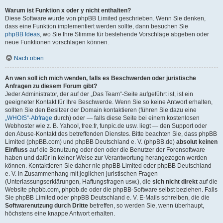
Warum ist Funktion x oder y nicht enthalten?
Diese Software wurde von phpBB Limited geschrieben. Wenn Sie denken,
dass eine Funktion implementiert werden sollte, dann besuchen Sie
phpBB Ideas
, wo Sie Ihre Stimme für bestehende Vorschläge abgeben oder
neue Funktionen vorschlagen können.
Nach oben
An wen soll ich mich wenden, falls es Beschwerden oder juristische
Anfragen zu diesem Forum gibt?
Jeder Administrator, der auf der „Das Team“-Seite aufgeführt ist, ist ein
geeigneter Kontakt für Ihre Beschwerde. Wenn Sie so keine Antwort erhalten,
sollten Sie den Besitzer der Domain kontaktieren (führen Sie dazu eine
„WHOIS“-Abfrage
durch) oder — falls diese Seite bei einem kostenlosen
Webhoster wie z. B. Yahoo!, free.fr, funpic.de usw. liegt — den Support oder
den Abuse-Kontakt des betreffenden Dienstes. Bitte beachten Sie, dass phpBB
Limited (phpBB.com) und phpBB Deutschland e. V. (phpBB.de)
absolut keinen
Einfluss
auf die Benutzung oder den oder die Benutzer der Forensoftware
haben und dafür in keiner Weise zur Verantwortung herangezogen werden
können. Kontaktieren Sie daher nie phpBB Limited oder phpBB Deutschland
e. V. in Zusammenhang mit jeglichen juristischen Fragen
(Unterlassungserklärungen, Haftungsfragen usw.), die
sich nicht direkt
auf die
Website phpbb.com, phpbb.de oder die phpBB-Software selbst beziehen. Falls
Sie phpBB Limited oder phpBB Deutschland e. V. E-Mails schreiben, die die
Softwarenutzung durch Dritte
betreffen, so werden Sie, wenn überhaupt,
höchstens eine knappe Antwort erhalten.