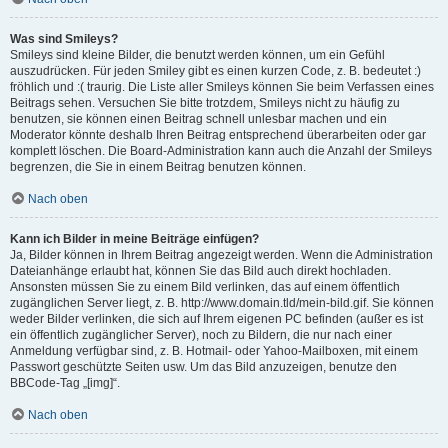
Was sind Smileys?
Smileys sind kleine Bilder, die benutzt werden können, um ein Gefühl
auszudrücken. Für jeden Smiley gibt es einen kurzen Code, z. B. bedeutet :)
fröhlich und :( traurig. Die Liste aller Smileys können Sie beim Verfassen eines
Beitrags sehen. Versuchen Sie bitte trotzdem, Smileys nicht zu häufig zu
benutzen, sie können einen Beitrag schnell unlesbar machen und ein
Moderator könnte deshalb Ihren Beitrag entsprechend überarbeiten oder gar
komplett löschen. Die Board-Administration kann auch die Anzahl der Smileys
begrenzen, die Sie in einem Beitrag benutzen können.
Nach oben
Kann ich Bilder in meine Beiträge einfügen?
Ja, Bilder können in Ihrem Beitrag angezeigt werden. Wenn die Administration
Dateianhänge erlaubt hat, können Sie das Bild auch direkt hochladen.
Ansonsten müssen Sie zu einem Bild verlinken, das auf einem öffentlich
zugänglichen Server liegt, z. B. http://www.domain.tld/mein-bild.gif. Sie können
weder Bilder verlinken, die sich auf Ihrem eigenen PC befinden (außer es ist
ein öffentlich zugänglicher Server), noch zu Bildern, die nur nach einer
Anmeldung verfügbar sind, z. B. Hotmail- oder Yahoo-Mailboxen, mit einem
Passwort geschützte Seiten usw. Um das Bild anzuzeigen, benutze den
BBCode-Tag „[img]“.
Nach oben