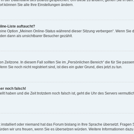
en in der Datenbank des Boards gespeichert. Um diese zu ändern, gehen Sie in den 
rt können Sie alle Ihre Einstellungen ändern.
ine-Liste auftaucht?
 eine Option „Meinen Online-Status während dieser Sitzung verbergen“. Wenn Sie d
rden dann als unsichtbarer Besucher gezählt.
n Zeitzone. In diesem Fall sollten Sie im „Persönlichen Bereich“ die für Sie passend
 Sie noch nicht registriert sind, ist dies ein guter Grund, dies jetzt zu tun.
mer noch falsch!
ellt haben und die Zeit trotzdem noch falsch ist, geht die Uhr des Servers vermutlic
 installiert oder niemand hat das Forum bislang in Ihre Sprache übersetzt. Fragen 
t, würden wir uns freuen, wenn Sie es übersetzen würden. Weitere Informationen da