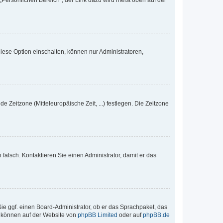
„Persönlichen Bereich“; der Link dazu wird meist oben auf der
iese Option einschalten, können nur Administratoren,
e Zeitzone (Mitteleuropäische Zeit, ...) festlegen. Die Zeitzone
h falsch. Kontaktieren Sie einen Administrator, damit er das
Sie ggf. einen Board-Administrator, ob er das Sprachpaket, das
zu können auf der Website von
phpBB Limited
oder auf
phpBB.de