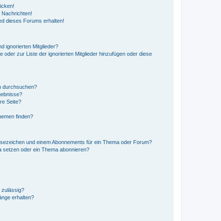
icken!
 Nachrichten!
ed dieses Forums erhalten!
d ignorierten Mitglieder?
e oder zur Liste der ignorierten Mitglieder hinzufügen oder diese
en durchsuchen?
gebnisse?
re Seite?
hemen finden?
esezeichen und einem Abonnements für ein Thema oder Forum?
a setzen oder ein Thema abonnieren?
 zulässig?
hänge erhalten?