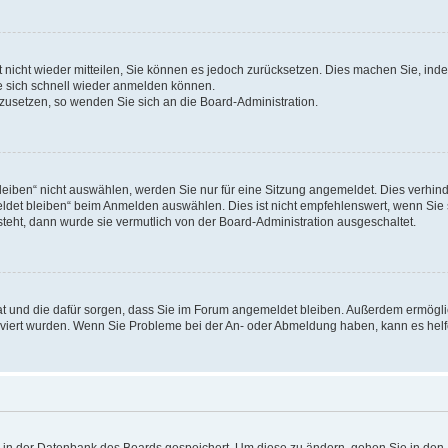
rt nicht wieder mitteilen, Sie können es jedoch zurücksetzen. Dies machen Sie, in
e sich schnell wieder anmelden können.
ckzusetzen, so wenden Sie sich an die Board-Administration.
ben“ nicht auswählen, werden Sie nur für eine Sitzung angemeldet. Dies verhinde
et bleiben“ beim Anmelden auswählen. Dies ist nicht empfehlenswert, wenn Sie s
steht, dann wurde sie vermutlich von der Board-Administration ausgeschaltet.
 hat und die dafür sorgen, dass Sie im Forum angemeldet bleiben. Außerdem ermögl
ktiviert wurden. Wenn Sie Probleme bei der An- oder Abmeldung haben, kann es hel