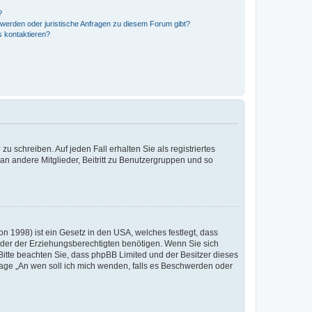
?
hwerden oder juristische Anfragen zu diesem Forum gibt?
s kontaktieren?
u schreiben. Auf jeden Fall erhalten Sie als registriertes
 an andere Mitglieder, Beitritt zu Benutzergruppen und so
n 1998) ist ein Gesetz in den USA, welches festlegt, dass
der der Erziehungsberechtigten benötigen. Wenn Sie sich
e. Bitte beachten Sie, dass phpBB Limited und der Besitzer dieses
Frage „An wen soll ich mich wenden, falls es Beschwerden oder