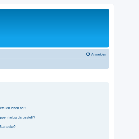
Anmelden
ete ich ihnen bei?
en farbig dargestellt?
tartseite?