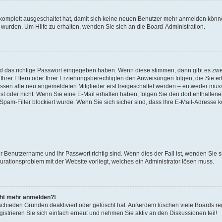
 komplett ausgeschaltet hat, damit sich keine neuen Benutzer mehr anmelden könne
 wurden. Um Hilfe zu erhalten, wenden Sie sich an die Board-Administration.
nd das richtige Passwort eingegeben haben. Wenn diese stimmen, dann gibt es zw
Ihrer Eltern oder Ihrer Erziehungsberechtigten den Anweisungen folgen, die Sie erh
üssen alle neu angemeldeten Mitglieder erst freigeschaltet werden – entweder müsse
 ist oder nicht. Wenn Sie eine E-Mail erhalten haben, folgen Sie den dort enthalte
pam-Filter blockiert wurde. Wenn Sie sich sicher sind, dass Ihre E-Mail-Adresse 
hr Benutzername und Ihr Passwort richtig sind. Wenn dies der Fall ist, wenden Sie
gurationsproblem mit der Website vorliegt, welches ein Administrator lösen muss.
icht mehr anmelden?!
schieden Gründen deaktiviert oder gelöscht hat. Außerdem löschen viele Boards reg
strieren Sie sich einfach erneut und nehmen Sie aktiv an den Diskussionen teil!