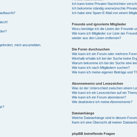
Ich kann keine Privaten Nachrichten versch
Ich bekomme ständig unerwünschte Private
auftaucht?
Ich habe eine Spam-E-Mail von einem Mitgli
alsch!
Freunde und ignorierte Mitglieder
Wozu benötige ich die Listen der Freunde un
rden?
Wie kann ich Mitglieder zur Liste der Freund
wieder aus den Listen entfernen?
fgefordert, mich anzumelden.
Die Foren durchsuchen
Wie kann ich ein Forum oder mehrere For
Weshalb erhalte ich bei der Suche keine Er
Warum bekomme ich bei der Suche eine lee
Wie kann ich nach Mitgliedern suchen?
Wie kann ich meine eigenen Beiträge und T
Abonnements und Lesezeichen
Was ist der Unterschied zwischen einem L
Wie kann ich ein Lesezeichen auf ein Them
Wie kann ich ein Forum abonnieren?
Wie deaktiviere ich meine Abonnements?
gs?
Dateianhänge
Welche Dateianhänge sind in diesem Forum
Kann ich eine Übersicht all meiner Dateian
phpBB betreffende Fragen