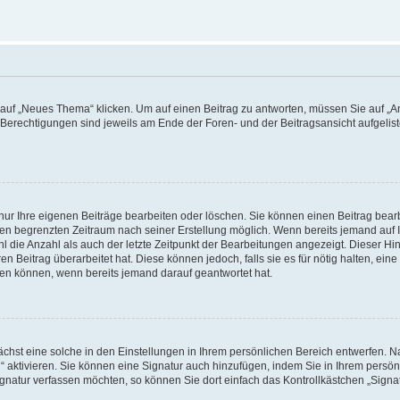
f „Neues Thema“ klicken. Um auf einen Beitrag zu antworten, müssen Sie auf „Ant
e Berechtigungen sind jeweils am Ende der Foren- und der Beitragsansicht aufgeliste
nur Ihre eigenen Beiträge bearbeiten oder löschen. Sie können einen Beitrag bear
nen begrenzten Zeitraum nach seiner Erstellung möglich. Wenn bereits jemand auf Ih
 die Anzahl als auch der letzte Zeitpunkt der Bearbeitungen angezeigt. Dieser Hi
 Beitrag überarbeitet hat. Diese können jedoch, falls sie es für nötig halten, eine 
hen können, wenn bereits jemand darauf geantwortet hat.
hst eine solche in den Einstellungen in Ihrem persönlichen Bereich entwerfen. Na
 aktivieren. Sie können eine Signatur auch hinzufügen, indem Sie in Ihrem persö
gnatur verfassen möchten, so können Sie dort einfach das Kontrollkästchen „Signa