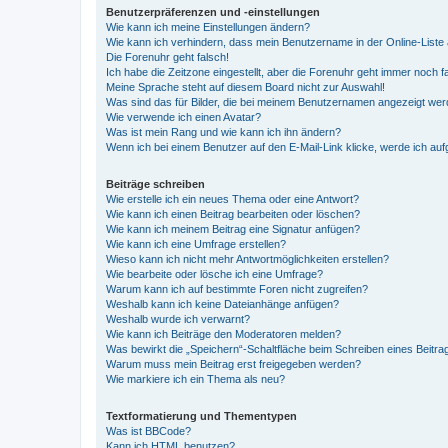
Benutzerpräferenzen und -einstellungen
Wie kann ich meine Einstellungen ändern?
Wie kann ich verhindern, dass mein Benutzername in der Online-Liste 
Die Forenuhr geht falsch!
Ich habe die Zeitzone eingestellt, aber die Forenuhr geht immer noch f
Meine Sprache steht auf diesem Board nicht zur Auswahl!
Was sind das für Bilder, die bei meinem Benutzernamen angezeigt we
Wie verwende ich einen Avatar?
Was ist mein Rang und wie kann ich ihn ändern?
Wenn ich bei einem Benutzer auf den E-Mail-Link klicke, werde ich au
Beiträge schreiben
Wie erstelle ich ein neues Thema oder eine Antwort?
Wie kann ich einen Beitrag bearbeiten oder löschen?
Wie kann ich meinem Beitrag eine Signatur anfügen?
Wie kann ich eine Umfrage erstellen?
Wieso kann ich nicht mehr Antwortmöglichkeiten erstellen?
Wie bearbeite oder lösche ich eine Umfrage?
Warum kann ich auf bestimmte Foren nicht zugreifen?
Weshalb kann ich keine Dateianhänge anfügen?
Weshalb wurde ich verwarnt?
Wie kann ich Beiträge den Moderatoren melden?
Was bewirkt die „Speichern“-Schaltfläche beim Schreiben eines Beitra
Warum muss mein Beitrag erst freigegeben werden?
Wie markiere ich ein Thema als neu?
Textformatierung und Thementypen
Was ist BBCode?
Kann ich HTML benutzen?