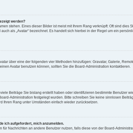
gezeigt werden?
men stehen. Eines dieser Bilder ist meist mit Ihrem Rang verknüpft: Oft sind dies S
auch als „Avatar“ bezeichnet. Es handelt sich hierbei in der Regel um ein persönl
 Avatar über eine der folgenden vier Methoden hinzufügen: Gravatar, Galerie, Rem
inen Avatar benutzen können, sollten Sie die Board-Administration kontaktieren.
iele Beiträge Sie bislang erstellt haben oder identifizieren bestimmte Benutzer
 Board-Administration festgelegt wurden. Bitte schreiben Sie keine sinnlosen Beit
wird Ihren Rang unter Umständen einfach wieder zurücksetzen.
rde ich aufgefordert, mich anzumelden.
ion für Nachrichten an andere Benutzer nutzen, falls diese von der Board-Administ