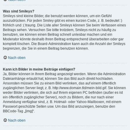
Was sind Smileys?
Smileys sind kleine Bilder, die benutzt werden können, um ein Gefühl
auszudrücken. Für jeden Smiley gibt es einen kurzen Code, z. B. bedeutet :)
fröhlich und :( traurig. Die Liste aller Smileys können Sie beim Verfassen eines
Beitrags sehen. Versuchen Sie bitte trotzdem, Smileys nicht zu häufig zu
benutzen, sie können einen Beitrag schnell unlesbar machen und ein
Moderator könnte deshalb Ihren Beitrag entsprechend überarbeiten oder gar
komplett löschen. Die Board-Administration kann auch die Anzahl der Smileys
begrenzen, die Sie in einem Beitrag benutzen können.
Nach oben
Kann ich Bilder in meine Beiträge einfügen?
Ja, Bilder können in Ihrem Beitrag angezeigt werden. Wenn die Administration
Dateianhänge erlaubt hat, können Sie das Bild auch direkt hochladen.
Ansonsten müssen Sie zu einem Bild verlinken, das auf einem öffentlich
zugänglichen Server liegt, z. B. http://www.domain.tld/mein-bild.gif. Sie können
weder Bilder verlinken, die sich auf Ihrem eigenen PC befinden (außer es ist
ein öffentlich zugänglicher Server), noch zu Bildern, die nur nach einer
Anmeldung verfügbar sind, z. B. Hotmail- oder Yahoo-Mailboxen, mit einem
Passwort geschützte Seiten usw. Um das Bild anzuzeigen, benutze den
BBCode-Tag „[img]“.
Nach oben