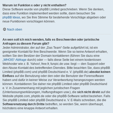
Warum ist Funktion x oder y nicht enthalten?
Diese Software wurde von phpBB Limited geschrieben. Wenn Sie denken,
dass eine Funktion implementiert werden sollte, dann besuchen Sie
phpBB Ideas
, wo Sie Ihre Stimme für bestehende Vorschläge abgeben oder
neue Funktionen vorschlagen können.
Nach oben
An wen soll ich mich wenden, falls es Beschwerden oder juristische
Anfragen zu diesem Forum gibt?
Jeder Administrator, der auf der „Das Team“-Seite aufgeführt ist, ist ein
geeigneter Kontakt für Ihre Beschwerde. Wenn Sie so keine Antwort erhalten,
sollten Sie den Besitzer der Domain kontaktieren (führen Sie dazu eine
„WHOIS“-Abfrage
durch) oder — falls diese Seite bei einem kostenlosen
Webhoster wie z. B. Yahoo!, free.fr, funpic.de usw. liegt — den Support oder
den Abuse-Kontakt des betreffenden Dienstes. Bitte beachten Sie, dass phpBB
Limited (phpBB.com) und phpBB Deutschland e. V. (phpBB.de)
absolut keinen
Einfluss
auf die Benutzung oder den oder die Benutzer der Forensoftware
haben und dafür in keiner Weise zur Verantwortung herangezogen werden
können. Kontaktieren Sie daher nie phpBB Limited oder phpBB Deutschland
e. V. in Zusammenhang mit jeglichen juristischen Fragen
(Unterlassungserklärungen, Haftungsfragen usw.), die
sich nicht direkt
auf die
Website phpbb.com, phpbb.de oder die phpBB-Software selbst beziehen. Falls
Sie phpBB Limited oder phpBB Deutschland e. V. E-Mails schreiben, die die
Softwarenutzung durch Dritte
betreffen, so werden Sie, wenn überhaupt,
höchstens eine knappe Antwort erhalten.