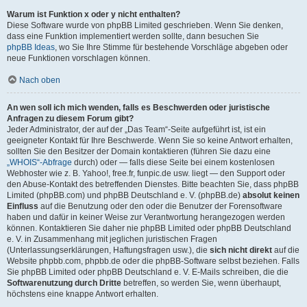
Warum ist Funktion x oder y nicht enthalten?
Diese Software wurde von phpBB Limited geschrieben. Wenn Sie denken,
dass eine Funktion implementiert werden sollte, dann besuchen Sie
phpBB Ideas
, wo Sie Ihre Stimme für bestehende Vorschläge abgeben oder
neue Funktionen vorschlagen können.
Nach oben
An wen soll ich mich wenden, falls es Beschwerden oder juristische
Anfragen zu diesem Forum gibt?
Jeder Administrator, der auf der „Das Team“-Seite aufgeführt ist, ist ein
geeigneter Kontakt für Ihre Beschwerde. Wenn Sie so keine Antwort erhalten,
sollten Sie den Besitzer der Domain kontaktieren (führen Sie dazu eine
„WHOIS“-Abfrage
durch) oder — falls diese Seite bei einem kostenlosen
Webhoster wie z. B. Yahoo!, free.fr, funpic.de usw. liegt — den Support oder
den Abuse-Kontakt des betreffenden Dienstes. Bitte beachten Sie, dass phpBB
Limited (phpBB.com) und phpBB Deutschland e. V. (phpBB.de)
absolut keinen
Einfluss
auf die Benutzung oder den oder die Benutzer der Forensoftware
haben und dafür in keiner Weise zur Verantwortung herangezogen werden
können. Kontaktieren Sie daher nie phpBB Limited oder phpBB Deutschland
e. V. in Zusammenhang mit jeglichen juristischen Fragen
(Unterlassungserklärungen, Haftungsfragen usw.), die
sich nicht direkt
auf die
Website phpbb.com, phpbb.de oder die phpBB-Software selbst beziehen. Falls
Sie phpBB Limited oder phpBB Deutschland e. V. E-Mails schreiben, die die
Softwarenutzung durch Dritte
betreffen, so werden Sie, wenn überhaupt,
höchstens eine knappe Antwort erhalten.