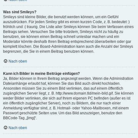
Was sind Smileys?
Smileys sind kleine Bilder, die benutzt werden können, um ein Gefühl
auszudrücken. Für jeden Smiley gibt es einen kurzen Code, z. B. bedeutet :)
fröhlich und :( traurig. Die Liste aller Smileys können Sie beim Verfassen eines
Beitrags sehen. Versuchen Sie bitte trotzdem, Smileys nicht zu häufig zu
benutzen, sie können einen Beitrag schnell unlesbar machen und ein
Moderator könnte deshalb Ihren Beitrag entsprechend überarbeiten oder gar
komplett löschen. Die Board-Administration kann auch die Anzahl der Smileys
begrenzen, die Sie in einem Beitrag benutzen können.
Nach oben
Kann ich Bilder in meine Beiträge einfügen?
Ja, Bilder können in Ihrem Beitrag angezeigt werden. Wenn die Administration
Dateianhänge erlaubt hat, können Sie das Bild auch direkt hochladen.
Ansonsten müssen Sie zu einem Bild verlinken, das auf einem öffentlich
zugänglichen Server liegt, z. B. http://www.domain.tld/mein-bild.gif. Sie können
weder Bilder verlinken, die sich auf Ihrem eigenen PC befinden (außer es ist
ein öffentlich zugänglicher Server), noch zu Bildern, die nur nach einer
Anmeldung verfügbar sind, z. B. Hotmail- oder Yahoo-Mailboxen, mit einem
Passwort geschützte Seiten usw. Um das Bild anzuzeigen, benutze den
BBCode-Tag „[img]“.
Nach oben