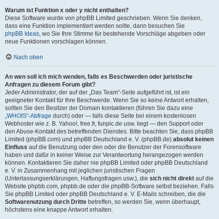
Warum ist Funktion x oder y nicht enthalten?
Diese Software wurde von phpBB Limited geschrieben. Wenn Sie denken,
dass eine Funktion implementiert werden sollte, dann besuchen Sie
phpBB Ideas
, wo Sie Ihre Stimme für bestehende Vorschläge abgeben oder
neue Funktionen vorschlagen können.
Nach oben
An wen soll ich mich wenden, falls es Beschwerden oder juristische
Anfragen zu diesem Forum gibt?
Jeder Administrator, der auf der „Das Team“-Seite aufgeführt ist, ist ein
geeigneter Kontakt für Ihre Beschwerde. Wenn Sie so keine Antwort erhalten,
sollten Sie den Besitzer der Domain kontaktieren (führen Sie dazu eine
„WHOIS“-Abfrage
durch) oder — falls diese Seite bei einem kostenlosen
Webhoster wie z. B. Yahoo!, free.fr, funpic.de usw. liegt — den Support oder
den Abuse-Kontakt des betreffenden Dienstes. Bitte beachten Sie, dass phpBB
Limited (phpBB.com) und phpBB Deutschland e. V. (phpBB.de)
absolut keinen
Einfluss
auf die Benutzung oder den oder die Benutzer der Forensoftware
haben und dafür in keiner Weise zur Verantwortung herangezogen werden
können. Kontaktieren Sie daher nie phpBB Limited oder phpBB Deutschland
e. V. in Zusammenhang mit jeglichen juristischen Fragen
(Unterlassungserklärungen, Haftungsfragen usw.), die
sich nicht direkt
auf die
Website phpbb.com, phpbb.de oder die phpBB-Software selbst beziehen. Falls
Sie phpBB Limited oder phpBB Deutschland e. V. E-Mails schreiben, die die
Softwarenutzung durch Dritte
betreffen, so werden Sie, wenn überhaupt,
höchstens eine knappe Antwort erhalten.