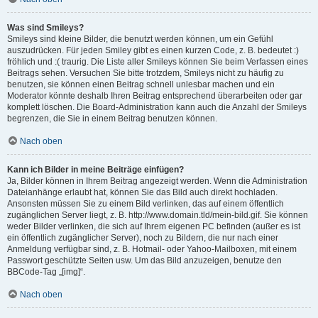
Was sind Smileys?
Smileys sind kleine Bilder, die benutzt werden können, um ein Gefühl
auszudrücken. Für jeden Smiley gibt es einen kurzen Code, z. B. bedeutet :)
fröhlich und :( traurig. Die Liste aller Smileys können Sie beim Verfassen eines
Beitrags sehen. Versuchen Sie bitte trotzdem, Smileys nicht zu häufig zu
benutzen, sie können einen Beitrag schnell unlesbar machen und ein
Moderator könnte deshalb Ihren Beitrag entsprechend überarbeiten oder gar
komplett löschen. Die Board-Administration kann auch die Anzahl der Smileys
begrenzen, die Sie in einem Beitrag benutzen können.
Nach oben
Kann ich Bilder in meine Beiträge einfügen?
Ja, Bilder können in Ihrem Beitrag angezeigt werden. Wenn die Administration
Dateianhänge erlaubt hat, können Sie das Bild auch direkt hochladen.
Ansonsten müssen Sie zu einem Bild verlinken, das auf einem öffentlich
zugänglichen Server liegt, z. B. http://www.domain.tld/mein-bild.gif. Sie können
weder Bilder verlinken, die sich auf Ihrem eigenen PC befinden (außer es ist
ein öffentlich zugänglicher Server), noch zu Bildern, die nur nach einer
Anmeldung verfügbar sind, z. B. Hotmail- oder Yahoo-Mailboxen, mit einem
Passwort geschützte Seiten usw. Um das Bild anzuzeigen, benutze den
BBCode-Tag „[img]“.
Nach oben