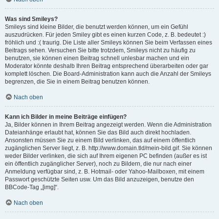
Was sind Smileys?
Smileys sind kleine Bilder, die benutzt werden können, um ein Gefühl
auszudrücken. Für jeden Smiley gibt es einen kurzen Code, z. B. bedeutet :)
fröhlich und :( traurig. Die Liste aller Smileys können Sie beim Verfassen eines
Beitrags sehen. Versuchen Sie bitte trotzdem, Smileys nicht zu häufig zu
benutzen, sie können einen Beitrag schnell unlesbar machen und ein
Moderator könnte deshalb Ihren Beitrag entsprechend überarbeiten oder gar
komplett löschen. Die Board-Administration kann auch die Anzahl der Smileys
begrenzen, die Sie in einem Beitrag benutzen können.
Nach oben
Kann ich Bilder in meine Beiträge einfügen?
Ja, Bilder können in Ihrem Beitrag angezeigt werden. Wenn die Administration
Dateianhänge erlaubt hat, können Sie das Bild auch direkt hochladen.
Ansonsten müssen Sie zu einem Bild verlinken, das auf einem öffentlich
zugänglichen Server liegt, z. B. http://www.domain.tld/mein-bild.gif. Sie können
weder Bilder verlinken, die sich auf Ihrem eigenen PC befinden (außer es ist
ein öffentlich zugänglicher Server), noch zu Bildern, die nur nach einer
Anmeldung verfügbar sind, z. B. Hotmail- oder Yahoo-Mailboxen, mit einem
Passwort geschützte Seiten usw. Um das Bild anzuzeigen, benutze den
BBCode-Tag „[img]“.
Nach oben