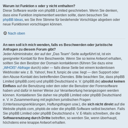
Warum ist Funktion x oder y nicht enthalten?
Diese Software wurde von phpBB Limited geschrieben. Wenn Sie denken,
dass eine Funktion implementiert werden sollte, dann besuchen Sie
phpBB Ideas
, wo Sie Ihre Stimme für bestehende Vorschläge abgeben oder
neue Funktionen vorschlagen können.
Nach oben
An wen soll ich mich wenden, falls es Beschwerden oder juristische
Anfragen zu diesem Forum gibt?
Jeder Administrator, der auf der „Das Team“-Seite aufgeführt ist, ist ein
geeigneter Kontakt für Ihre Beschwerde. Wenn Sie so keine Antwort erhalten,
sollten Sie den Besitzer der Domain kontaktieren (führen Sie dazu eine
„WHOIS“-Abfrage
durch) oder — falls diese Seite bei einem kostenlosen
Webhoster wie z. B. Yahoo!, free.fr, funpic.de usw. liegt — den Support oder
den Abuse-Kontakt des betreffenden Dienstes. Bitte beachten Sie, dass phpBB
Limited (phpBB.com) und phpBB Deutschland e. V. (phpBB.de)
absolut keinen
Einfluss
auf die Benutzung oder den oder die Benutzer der Forensoftware
haben und dafür in keiner Weise zur Verantwortung herangezogen werden
können. Kontaktieren Sie daher nie phpBB Limited oder phpBB Deutschland
e. V. in Zusammenhang mit jeglichen juristischen Fragen
(Unterlassungserklärungen, Haftungsfragen usw.), die
sich nicht direkt
auf die
Website phpbb.com, phpbb.de oder die phpBB-Software selbst beziehen. Falls
Sie phpBB Limited oder phpBB Deutschland e. V. E-Mails schreiben, die die
Softwarenutzung durch Dritte
betreffen, so werden Sie, wenn überhaupt,
höchstens eine knappe Antwort erhalten.