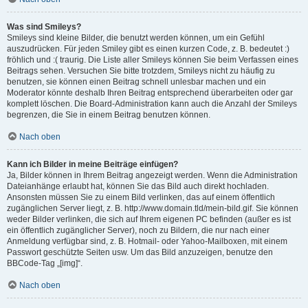
Was sind Smileys?
Smileys sind kleine Bilder, die benutzt werden können, um ein Gefühl
auszudrücken. Für jeden Smiley gibt es einen kurzen Code, z. B. bedeutet :)
fröhlich und :( traurig. Die Liste aller Smileys können Sie beim Verfassen eines
Beitrags sehen. Versuchen Sie bitte trotzdem, Smileys nicht zu häufig zu
benutzen, sie können einen Beitrag schnell unlesbar machen und ein
Moderator könnte deshalb Ihren Beitrag entsprechend überarbeiten oder gar
komplett löschen. Die Board-Administration kann auch die Anzahl der Smileys
begrenzen, die Sie in einem Beitrag benutzen können.
Nach oben
Kann ich Bilder in meine Beiträge einfügen?
Ja, Bilder können in Ihrem Beitrag angezeigt werden. Wenn die Administration
Dateianhänge erlaubt hat, können Sie das Bild auch direkt hochladen.
Ansonsten müssen Sie zu einem Bild verlinken, das auf einem öffentlich
zugänglichen Server liegt, z. B. http://www.domain.tld/mein-bild.gif. Sie können
weder Bilder verlinken, die sich auf Ihrem eigenen PC befinden (außer es ist
ein öffentlich zugänglicher Server), noch zu Bildern, die nur nach einer
Anmeldung verfügbar sind, z. B. Hotmail- oder Yahoo-Mailboxen, mit einem
Passwort geschützte Seiten usw. Um das Bild anzuzeigen, benutze den
BBCode-Tag „[img]“.
Nach oben