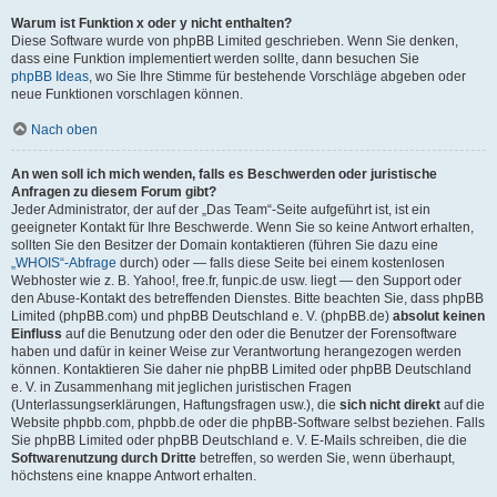
Warum ist Funktion x oder y nicht enthalten?
Diese Software wurde von phpBB Limited geschrieben. Wenn Sie denken,
dass eine Funktion implementiert werden sollte, dann besuchen Sie
phpBB Ideas
, wo Sie Ihre Stimme für bestehende Vorschläge abgeben oder
neue Funktionen vorschlagen können.
Nach oben
An wen soll ich mich wenden, falls es Beschwerden oder juristische
Anfragen zu diesem Forum gibt?
Jeder Administrator, der auf der „Das Team“-Seite aufgeführt ist, ist ein
geeigneter Kontakt für Ihre Beschwerde. Wenn Sie so keine Antwort erhalten,
sollten Sie den Besitzer der Domain kontaktieren (führen Sie dazu eine
„WHOIS“-Abfrage
durch) oder — falls diese Seite bei einem kostenlosen
Webhoster wie z. B. Yahoo!, free.fr, funpic.de usw. liegt — den Support oder
den Abuse-Kontakt des betreffenden Dienstes. Bitte beachten Sie, dass phpBB
Limited (phpBB.com) und phpBB Deutschland e. V. (phpBB.de)
absolut keinen
Einfluss
auf die Benutzung oder den oder die Benutzer der Forensoftware
haben und dafür in keiner Weise zur Verantwortung herangezogen werden
können. Kontaktieren Sie daher nie phpBB Limited oder phpBB Deutschland
e. V. in Zusammenhang mit jeglichen juristischen Fragen
(Unterlassungserklärungen, Haftungsfragen usw.), die
sich nicht direkt
auf die
Website phpbb.com, phpbb.de oder die phpBB-Software selbst beziehen. Falls
Sie phpBB Limited oder phpBB Deutschland e. V. E-Mails schreiben, die die
Softwarenutzung durch Dritte
betreffen, so werden Sie, wenn überhaupt,
höchstens eine knappe Antwort erhalten.