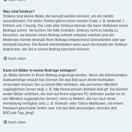
Was sind Smileys?
Smileys sind kleine Bilder, die benutzt werden können, um ein Gefühl
auszudrücken. Für jeden Smiley gibt es einen kurzen Code, z. B. bedeutet :)
fröhlich und :( traurig. Die Liste aller Smileys können Sie beim Verfassen eines
Beitrags sehen. Versuchen Sie bitte trotzdem, Smileys nicht zu häufig zu
benutzen, sie können einen Beitrag schnell unlesbar machen und ein
Moderator könnte deshalb Ihren Beitrag entsprechend überarbeiten oder gar
komplett löschen. Die Board-Administration kann auch die Anzahl der Smileys
begrenzen, die Sie in einem Beitrag benutzen können.
Nach oben
Kann ich Bilder in meine Beiträge einfügen?
Ja, Bilder können in Ihrem Beitrag angezeigt werden. Wenn die Administration
Dateianhänge erlaubt hat, können Sie das Bild auch direkt hochladen.
Ansonsten müssen Sie zu einem Bild verlinken, das auf einem öffentlich
zugänglichen Server liegt, z. B. http://www.domain.tld/mein-bild.gif. Sie können
weder Bilder verlinken, die sich auf Ihrem eigenen PC befinden (außer es ist
ein öffentlich zugänglicher Server), noch zu Bildern, die nur nach einer
Anmeldung verfügbar sind, z. B. Hotmail- oder Yahoo-Mailboxen, mit einem
Passwort geschützte Seiten usw. Um das Bild anzuzeigen, benutze den
BBCode-Tag „[img]“.
Nach oben