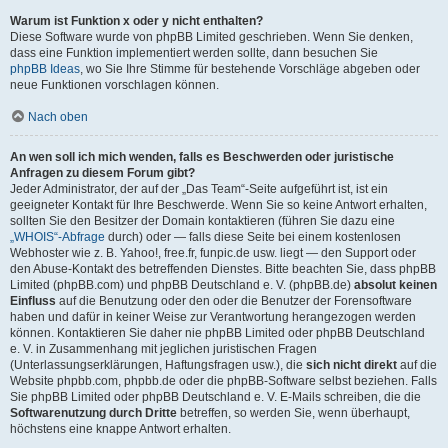
Warum ist Funktion x oder y nicht enthalten?
Diese Software wurde von phpBB Limited geschrieben. Wenn Sie denken,
dass eine Funktion implementiert werden sollte, dann besuchen Sie
phpBB Ideas
, wo Sie Ihre Stimme für bestehende Vorschläge abgeben oder
neue Funktionen vorschlagen können.
Nach oben
An wen soll ich mich wenden, falls es Beschwerden oder juristische
Anfragen zu diesem Forum gibt?
Jeder Administrator, der auf der „Das Team“-Seite aufgeführt ist, ist ein
geeigneter Kontakt für Ihre Beschwerde. Wenn Sie so keine Antwort erhalten,
sollten Sie den Besitzer der Domain kontaktieren (führen Sie dazu eine
„WHOIS“-Abfrage
durch) oder — falls diese Seite bei einem kostenlosen
Webhoster wie z. B. Yahoo!, free.fr, funpic.de usw. liegt — den Support oder
den Abuse-Kontakt des betreffenden Dienstes. Bitte beachten Sie, dass phpBB
Limited (phpBB.com) und phpBB Deutschland e. V. (phpBB.de)
absolut keinen
Einfluss
auf die Benutzung oder den oder die Benutzer der Forensoftware
haben und dafür in keiner Weise zur Verantwortung herangezogen werden
können. Kontaktieren Sie daher nie phpBB Limited oder phpBB Deutschland
e. V. in Zusammenhang mit jeglichen juristischen Fragen
(Unterlassungserklärungen, Haftungsfragen usw.), die
sich nicht direkt
auf die
Website phpbb.com, phpbb.de oder die phpBB-Software selbst beziehen. Falls
Sie phpBB Limited oder phpBB Deutschland e. V. E-Mails schreiben, die die
Softwarenutzung durch Dritte
betreffen, so werden Sie, wenn überhaupt,
höchstens eine knappe Antwort erhalten.