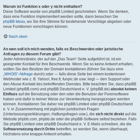
Warum ist Funktion x oder y nicht enthalten?
Diese Software wurde von phpBB Limited geschrieben. Wenn Sie denken,
dass eine Funktion implementiert werden sollte, dann besuchen Sie
phpBB Ideas
, wo Sie Ihre Stimme für bestehende Vorschläge abgeben oder
neue Funktionen vorschlagen können.
Nach oben
An wen soll ich mich wenden, falls es Beschwerden oder juristische
Anfragen zu diesem Forum gibt?
Jeder Administrator, der auf der „Das Team“-Seite aufgeführt ist, ist ein
geeigneter Kontakt für Ihre Beschwerde. Wenn Sie so keine Antwort erhalten,
sollten Sie den Besitzer der Domain kontaktieren (führen Sie dazu eine
„WHOIS“-Abfrage
durch) oder — falls diese Seite bei einem kostenlosen
Webhoster wie z. B. Yahoo!, free.fr, funpic.de usw. liegt — den Support oder
den Abuse-Kontakt des betreffenden Dienstes. Bitte beachten Sie, dass phpBB
Limited (phpBB.com) und phpBB Deutschland e. V. (phpBB.de)
absolut keinen
Einfluss
auf die Benutzung oder den oder die Benutzer der Forensoftware
haben und dafür in keiner Weise zur Verantwortung herangezogen werden
können. Kontaktieren Sie daher nie phpBB Limited oder phpBB Deutschland
e. V. in Zusammenhang mit jeglichen juristischen Fragen
(Unterlassungserklärungen, Haftungsfragen usw.), die
sich nicht direkt
auf die
Website phpbb.com, phpbb.de oder die phpBB-Software selbst beziehen. Falls
Sie phpBB Limited oder phpBB Deutschland e. V. E-Mails schreiben, die die
Softwarenutzung durch Dritte
betreffen, so werden Sie, wenn überhaupt,
höchstens eine knappe Antwort erhalten.