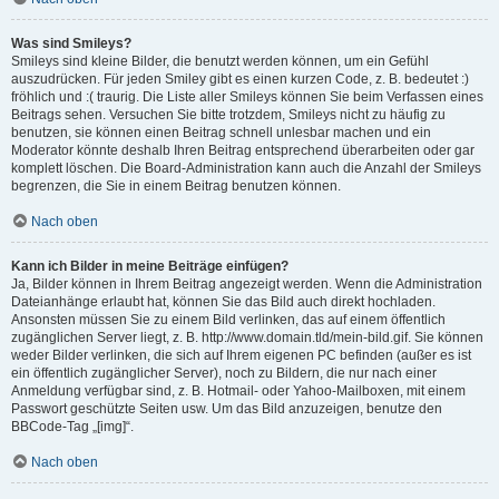
Was sind Smileys?
Smileys sind kleine Bilder, die benutzt werden können, um ein Gefühl
auszudrücken. Für jeden Smiley gibt es einen kurzen Code, z. B. bedeutet :)
fröhlich und :( traurig. Die Liste aller Smileys können Sie beim Verfassen eines
Beitrags sehen. Versuchen Sie bitte trotzdem, Smileys nicht zu häufig zu
benutzen, sie können einen Beitrag schnell unlesbar machen und ein
Moderator könnte deshalb Ihren Beitrag entsprechend überarbeiten oder gar
komplett löschen. Die Board-Administration kann auch die Anzahl der Smileys
begrenzen, die Sie in einem Beitrag benutzen können.
Nach oben
Kann ich Bilder in meine Beiträge einfügen?
Ja, Bilder können in Ihrem Beitrag angezeigt werden. Wenn die Administration
Dateianhänge erlaubt hat, können Sie das Bild auch direkt hochladen.
Ansonsten müssen Sie zu einem Bild verlinken, das auf einem öffentlich
zugänglichen Server liegt, z. B. http://www.domain.tld/mein-bild.gif. Sie können
weder Bilder verlinken, die sich auf Ihrem eigenen PC befinden (außer es ist
ein öffentlich zugänglicher Server), noch zu Bildern, die nur nach einer
Anmeldung verfügbar sind, z. B. Hotmail- oder Yahoo-Mailboxen, mit einem
Passwort geschützte Seiten usw. Um das Bild anzuzeigen, benutze den
BBCode-Tag „[img]“.
Nach oben