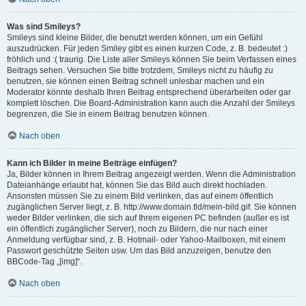
Was sind Smileys?
Smileys sind kleine Bilder, die benutzt werden können, um ein Gefühl
auszudrücken. Für jeden Smiley gibt es einen kurzen Code, z. B. bedeutet :)
fröhlich und :( traurig. Die Liste aller Smileys können Sie beim Verfassen eines
Beitrags sehen. Versuchen Sie bitte trotzdem, Smileys nicht zu häufig zu
benutzen, sie können einen Beitrag schnell unlesbar machen und ein
Moderator könnte deshalb Ihren Beitrag entsprechend überarbeiten oder gar
komplett löschen. Die Board-Administration kann auch die Anzahl der Smileys
begrenzen, die Sie in einem Beitrag benutzen können.
Nach oben
Kann ich Bilder in meine Beiträge einfügen?
Ja, Bilder können in Ihrem Beitrag angezeigt werden. Wenn die Administration
Dateianhänge erlaubt hat, können Sie das Bild auch direkt hochladen.
Ansonsten müssen Sie zu einem Bild verlinken, das auf einem öffentlich
zugänglichen Server liegt, z. B. http://www.domain.tld/mein-bild.gif. Sie können
weder Bilder verlinken, die sich auf Ihrem eigenen PC befinden (außer es ist
ein öffentlich zugänglicher Server), noch zu Bildern, die nur nach einer
Anmeldung verfügbar sind, z. B. Hotmail- oder Yahoo-Mailboxen, mit einem
Passwort geschützte Seiten usw. Um das Bild anzuzeigen, benutze den
BBCode-Tag „[img]“.
Nach oben