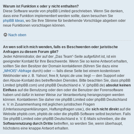
Warum ist Funktion x oder y nicht enthalten?
Diese Software wurde von phpBB Limited geschrieben. Wenn Sie denken,
dass eine Funktion implementiert werden sollte, dann besuchen Sie
phpBB Ideas
, wo Sie Ihre Stimme für bestehende Vorschläge abgeben oder
neue Funktionen vorschlagen können.
Nach oben
An wen soll ich mich wenden, falls es Beschwerden oder juristische
Anfragen zu diesem Forum gibt?
Jeder Administrator, der auf der „Das Team“-Seite aufgeführt ist, ist ein
geeigneter Kontakt für Ihre Beschwerde. Wenn Sie so keine Antwort erhalten,
sollten Sie den Besitzer der Domain kontaktieren (führen Sie dazu eine
„WHOIS“-Abfrage
durch) oder — falls diese Seite bei einem kostenlosen
Webhoster wie z. B. Yahoo!, free.fr, funpic.de usw. liegt — den Support oder
den Abuse-Kontakt des betreffenden Dienstes. Bitte beachten Sie, dass phpBB
Limited (phpBB.com) und phpBB Deutschland e. V. (phpBB.de)
absolut keinen
Einfluss
auf die Benutzung oder den oder die Benutzer der Forensoftware
haben und dafür in keiner Weise zur Verantwortung herangezogen werden
können. Kontaktieren Sie daher nie phpBB Limited oder phpBB Deutschland
e. V. in Zusammenhang mit jeglichen juristischen Fragen
(Unterlassungserklärungen, Haftungsfragen usw.), die
sich nicht direkt
auf die
Website phpbb.com, phpbb.de oder die phpBB-Software selbst beziehen. Falls
Sie phpBB Limited oder phpBB Deutschland e. V. E-Mails schreiben, die die
Softwarenutzung durch Dritte
betreffen, so werden Sie, wenn überhaupt,
höchstens eine knappe Antwort erhalten.