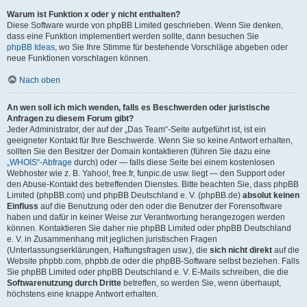
Warum ist Funktion x oder y nicht enthalten?
Diese Software wurde von phpBB Limited geschrieben. Wenn Sie denken,
dass eine Funktion implementiert werden sollte, dann besuchen Sie
phpBB Ideas
, wo Sie Ihre Stimme für bestehende Vorschläge abgeben oder
neue Funktionen vorschlagen können.
Nach oben
An wen soll ich mich wenden, falls es Beschwerden oder juristische
Anfragen zu diesem Forum gibt?
Jeder Administrator, der auf der „Das Team“-Seite aufgeführt ist, ist ein
geeigneter Kontakt für Ihre Beschwerde. Wenn Sie so keine Antwort erhalten,
sollten Sie den Besitzer der Domain kontaktieren (führen Sie dazu eine
„WHOIS“-Abfrage
durch) oder — falls diese Seite bei einem kostenlosen
Webhoster wie z. B. Yahoo!, free.fr, funpic.de usw. liegt — den Support oder
den Abuse-Kontakt des betreffenden Dienstes. Bitte beachten Sie, dass phpBB
Limited (phpBB.com) und phpBB Deutschland e. V. (phpBB.de)
absolut keinen
Einfluss
auf die Benutzung oder den oder die Benutzer der Forensoftware
haben und dafür in keiner Weise zur Verantwortung herangezogen werden
können. Kontaktieren Sie daher nie phpBB Limited oder phpBB Deutschland
e. V. in Zusammenhang mit jeglichen juristischen Fragen
(Unterlassungserklärungen, Haftungsfragen usw.), die
sich nicht direkt
auf die
Website phpbb.com, phpbb.de oder die phpBB-Software selbst beziehen. Falls
Sie phpBB Limited oder phpBB Deutschland e. V. E-Mails schreiben, die die
Softwarenutzung durch Dritte
betreffen, so werden Sie, wenn überhaupt,
höchstens eine knappe Antwort erhalten.