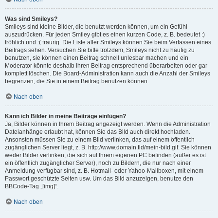
Was sind Smileys?
Smileys sind kleine Bilder, die benutzt werden können, um ein Gefühl
auszudrücken. Für jeden Smiley gibt es einen kurzen Code, z. B. bedeutet :)
fröhlich und :( traurig. Die Liste aller Smileys können Sie beim Verfassen eines
Beitrags sehen. Versuchen Sie bitte trotzdem, Smileys nicht zu häufig zu
benutzen, sie können einen Beitrag schnell unlesbar machen und ein
Moderator könnte deshalb Ihren Beitrag entsprechend überarbeiten oder gar
komplett löschen. Die Board-Administration kann auch die Anzahl der Smileys
begrenzen, die Sie in einem Beitrag benutzen können.
Nach oben
Kann ich Bilder in meine Beiträge einfügen?
Ja, Bilder können in Ihrem Beitrag angezeigt werden. Wenn die Administration
Dateianhänge erlaubt hat, können Sie das Bild auch direkt hochladen.
Ansonsten müssen Sie zu einem Bild verlinken, das auf einem öffentlich
zugänglichen Server liegt, z. B. http://www.domain.tld/mein-bild.gif. Sie können
weder Bilder verlinken, die sich auf Ihrem eigenen PC befinden (außer es ist
ein öffentlich zugänglicher Server), noch zu Bildern, die nur nach einer
Anmeldung verfügbar sind, z. B. Hotmail- oder Yahoo-Mailboxen, mit einem
Passwort geschützte Seiten usw. Um das Bild anzuzeigen, benutze den
BBCode-Tag „[img]“.
Nach oben